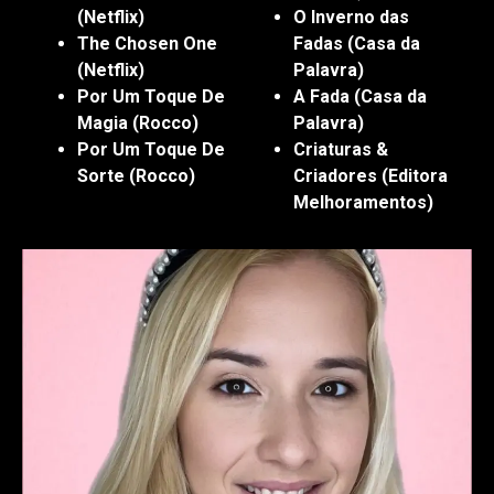
(Netflix)
O Inverno das
The Chosen One
Fadas (Casa da
(Netflix)
Palavra)
Por Um Toque De
A Fada (Casa da
Magia (Rocco)
Palavra)
Por Um Toque De
Criaturas &
Sorte (Rocco)
Criadores (Editora
Melhoramentos)