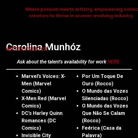
Where passion meets artistry, empowering comic
creators to thrive in an ever-evolving industry.
Carolina Munhóz
WRITER/CREATOR
Ask about the talent's availability for work
HERE
Marvel’s Voices: X-
Por Um Toque De
Men (Marvel
Ouro (Rocco)
Comics)
O Mundo das Vozes
X-Men Red (Marvel
Silenciadas (Rocco)
Comics)
O Mundo das Vozes
DC’s Harley Quinn
Que Não Se Calam
Romances (DC
(Rocco)
Comics)
Feérica (Casa da
Invisible City
Palavra)